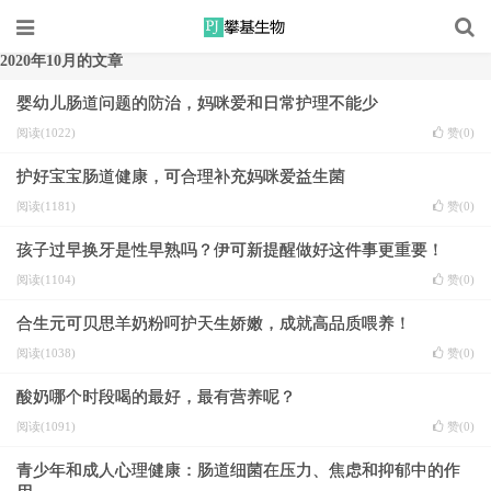
2020年10月的文章
婴幼儿肠道问题的防治，妈咪爱和日常护理不能少
阅读(1022)
赞(
0
)
护好宝宝肠道健康，可合理补充妈咪爱益生菌
阅读(1181)
赞(
0
)
孩子过早换牙是性早熟吗？伊可新提醒做好这件事更重要！
阅读(1104)
赞(
0
)
合生元可贝思羊奶粉呵护天生娇嫩，成就高品质喂养！
阅读(1038)
赞(
0
)
酸奶哪个时段喝的最好，最有营养呢？
阅读(1091)
赞(
0
)
青少年和成人心理健康：肠道细菌在压力、焦虑和抑郁中的作