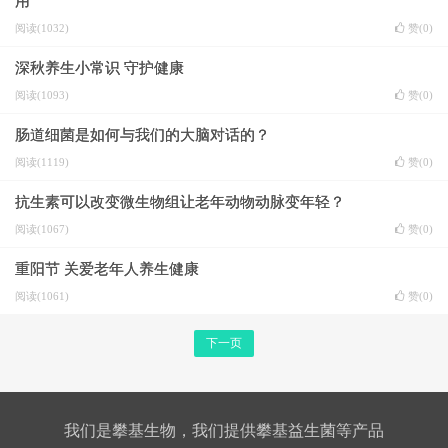
用
阅读(1032)
赞(
0
)
深秋养生小常识 守护健康
阅读(1093)
赞(
0
)
肠道细菌是如何与我们的大脑对话的？
阅读(1119)
赞(
0
)
抗生素可以改变微生物组让老年动物动脉变年轻？
阅读(1067)
赞(
0
)
重阳节 关爱老年人养生健康
阅读(1061)
赞(
0
)
下一页
我们是攀基生物，我们提供攀基益生菌等产品