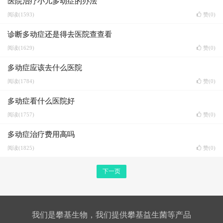
医院治疗小儿多动症的办法
阅读(1593)
赞(
0
)
诊断多动症还是得去医院查查看
阅读(1629)
赞(
0
)
多动症应该去什么医院
阅读(1784)
赞(
0
)
多动症看什么医院好
阅读(1757)
赞(
0
)
多动症治疗费用高吗
阅读(1825)
赞(
0
)
下一页
我们是攀基生物，我们提供攀基益生菌等产品