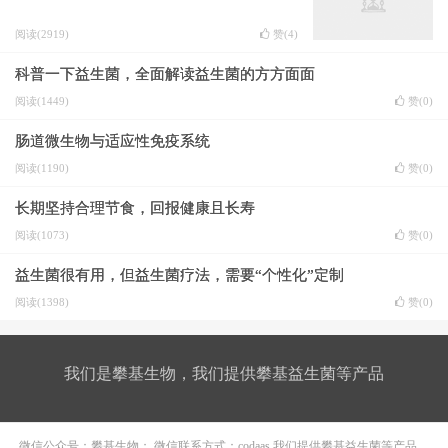
阅读(2919)
赞(
4
)
科普一下益生菌，全面解读益生菌的方方面面
阅读(1449)
赞(
0
)
肠道微生物与适应性免疫系统
阅读(1190)
赞(
0
)
长期坚持合理节食，回报健康且长寿
阅读(1073)
赞(
0
)
益生菌很有用，但益生菌疗法，需要“个性化”定制
阅读(1398)
赞(
0
)
我们是攀基生物，我们提供攀基益生菌等产品
微信公众号：攀基生物； 微信联系方式：codaas 我们提供攀基益生菌等产品。