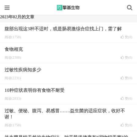
2023年02月的文章
腹部出现这3种不适时，或是肠易激综合症找上门，需了解
阅读(1758)
赞(
0
)
食物相克
阅读(2388)
赞(
0
)
过敏性疾病知多少
阅读(2231)
赞(
0
)
10种症状表明你有食物不耐受
阅读(2033)
赞(
0
)
过敏、便秘、腹泻、易感冒…….益生菌的适应症状，收好不
谢！
阅读(1758)
赞(
0
)