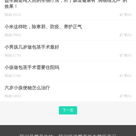
益生菌是纯天然的生物疗法，对于肠道健康有“润物细无声”的
效果！
阅读(1912)
赞(
0
)
小米这样吃，除寒邪、防疫、养护正气
阅读(1904)
赞(
0
)
小男孩几岁做包茎手术最好
阅读(1270)
赞(
0
)
小孩做包茎手术需要住院吗
阅读(1149)
赞(
0
)
六岁小孩便秘怎么治疗
阅读(1401)
赞(
0
)
下一页