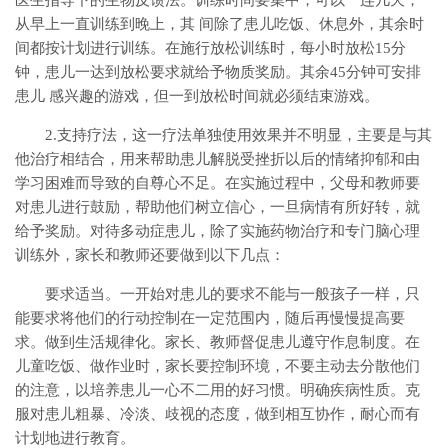
医生指导下的生物反馈法。训练时间要集中，可以一连几天，
从早上一直训练到晚上，其 间除了患儿吃饭、休息外，其余时
间都按计划进行训练。在施行放松训练时，每小时放松15分
钟，患儿一达到放松要求就给予物质奖励。其余45分钟可安排
患儿 感兴趣的游戏，但一到放松时间就必须结束游戏。
2.支持疗法，这一疗法单独使用效果并不明显，主要是与其
他治疗相结合，用来帮助患儿解脱受挫折以后的情绪抑郁和由
学习困难而导致的自尊心不足。在实施过程中，父母和教师要
对患儿进行鼓励，帮助他们树立信心，一旦病情有所好转，就
给予奖励。对待多动症患儿，除了实施药物治疗和专门脑心理
训练外，家长和教师还要做到以下几点：
要求适当。一开始对患儿的要求不能与一般孩子一样，只
能要求将他们的行动控制在一定范围内，随后再慢慢提高要
求。做到生活规律化。家长、教师督促患儿遵守作息制度。在
儿童吃饭、做作业时，家长要控制环境，不要主动去分散他们
的注意，以培养患儿一心不二用的好习惯。明确疾病性质。克
服对患儿粗暴、冷淡、歧视的态度，做到相互协作，耐心而有
计划地进行教育。