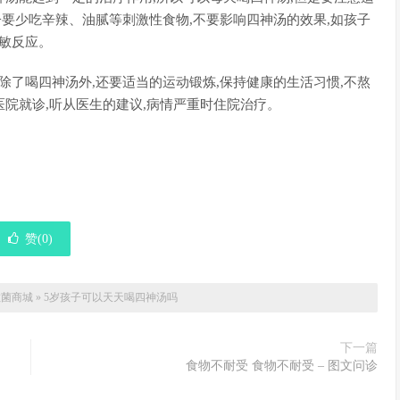
子要少吃辛辣、油腻等刺激性食物,不要影响四神汤的效果,如孩子
过敏反应。
除了喝四神汤外,还要适当的运动锻炼,保持健康的生活习惯,不熬
医院就诊,听从医生的建议,病情严重时住院治疗。
】
赞(
0
)
敏菌商城
»
5岁孩子可以天天喝四神汤吗
下一篇
食物不耐受 食物不耐受 – 图文问诊