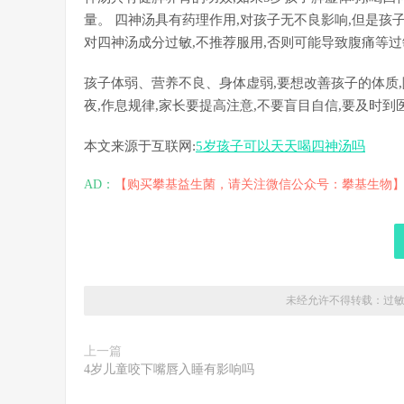
量。 四神汤具有药理作用,对孩子无不良影响,但是孩
对四神汤成分过敏,不推荐服用,否则可能导致腹痛等
孩子体弱、营养不良、身体虚弱,要想改善孩子的体质,
夜,作息规律,家长要提高注意,不要盲目自信,要及时到
本文来源于互联网:
5岁孩子可以天天喝四神汤吗
AD：
【购买攀基益生菌，请关注微信公众号：攀基生物
未经允许不得转载：
过
上一篇
4岁儿童咬下嘴唇入睡有影响吗