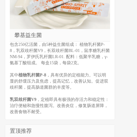
攀基益生菌
包含250亿活菌，由5种益生菌组成： 植物乳杆菌P-
8，乳双歧杆菌V9，长双歧杆菌BL-01，鼠李糖乳杆菌
NM-94，罗伊氏乳杆菌LR-01. 配料：低聚半乳糖，γ-
氨基丁酸组成。 每盒15袋，每袋2克。
其中
植物乳杆菌P-8
，具有优异的定植能力。可以明
显的舒缓压力及焦虑，提高记忆，改善认知。促进双
歧杆菌，提高肠道菌群的丰度等。
乳双歧杆菌V9
，定植即具有极强的存活力和稳定性：
治疗便秘和急慢性腹泻。改善炎症，修复肠道屏障，
改善食物不耐受。
置顶推荐