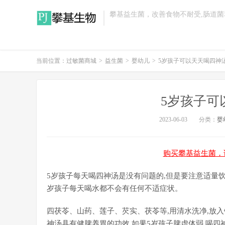
攀基益生菌，改善食物不耐受,肠道
当前位置：
过敏菌商城
>
益生菌
>
婴幼儿
>
5岁孩子可以天天喝四神
5岁孩子可
2023-06-03
分类：
婴
购买攀基益生菌，
5岁孩子每天喝四神汤是没有问题的,但是要注意适量饮
岁孩子每天喝水都不会有任何不适症状。
四茯苓、山药、莲子、芡实、茯苓等,用清水洗净,放入锅
神汤具有健脾养胃的功效,如果5岁孩子脾虚体弱,喝四