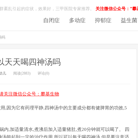
菌群紊乱引起的症状，效果好，三甲医院专家推荐。
关注微信公众号：”攀
自闭症
多动症
抑郁症
益生菌
汤吗
以天天喝四神汤吗
幼儿
阅读(2883)
评论(0)
请关注微信公众号：攀基生物
用,因为它有药理平静,四神汤中的主要成分都有健脾胃的功效,5
内,加适量清水,煮沸后加入适量猪肚,煮20分钟就可以喝了。 四
神汤能起到一定的治疗作用,所以可以每天喝四神汤,但是要注意适