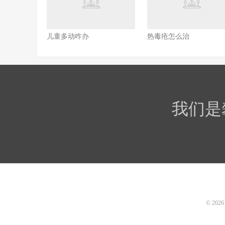
儿童多动咋办
热毒疮怎么治
我们是
© 202