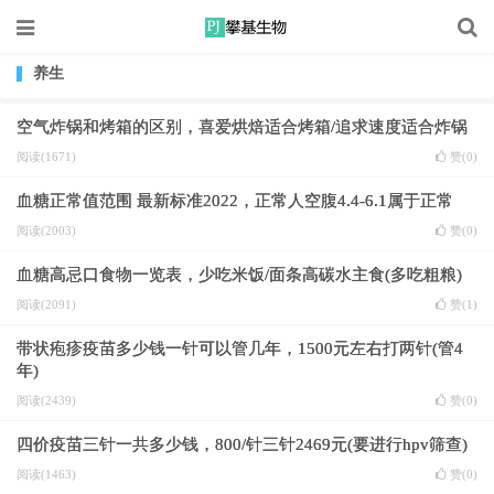
养生
空气炸锅和烤箱的区别，喜爱烘焙适合烤箱/追求速度适合炸锅
阅读(1671)
赞(
0
)
血糖正常值范围 最新标准2022，正常人空腹4.4-6.1属于正常
阅读(2003)
赞(
0
)
血糖高忌口食物一览表，少吃米饭/面条高碳水主食(多吃粗粮)
阅读(2091)
赞(
1
)
带状疱疹疫苗多少钱一针可以管几年，1500元左右打两针(管4
年)
阅读(2439)
赞(
0
)
四价疫苗三针一共多少钱，800/针三针2469元(要进行hpv筛查)
阅读(1463)
赞(
0
)