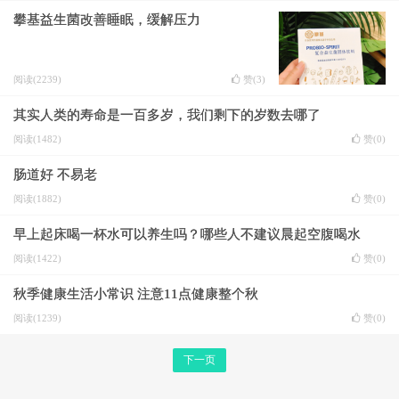
攀基益生菌改善睡眠，缓解压力
阅读(2239)
赞(
3
)
其实人类的寿命是一百多岁，我们剩下的岁数去哪了
阅读(1482)
赞(
0
)
肠道好 不易老
阅读(1882)
赞(
0
)
早上起床喝一杯水可以养生吗？哪些人不建议晨起空腹喝水
阅读(1422)
赞(
0
)
秋季健康生活小常识 注意11点健康整个秋
阅读(1239)
赞(
0
)
下一页