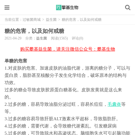
当前位置：
过敏菌商城
>
益生菌
>
糖的危害，以及如何戒糖
糖的危害，以及如何戒糖
2021-04-29
分类：
益生菌
阅读(1565)
评论(0)
购买攀基益生菌，请关注微信公众号：攀基生物
单糖的危害
1.对皮肤的危害。加速皮肤的油脂代谢，游离的糖分子，可以与
蛋白质，脂肪甚至核酸分子发生化学结合，破坏原本的结构与
功效。
过多的糖会导致皮肤胶原蛋白糖基化。皮肤发黄就是这么来
的。
2.过多的糖，容易导致油脂分泌过旺，容易长痘痘，
毛囊炎
等
等。
3.过多的糖容易导致肝脏ALT激素水平超标，导致脂肪肝。
4.过多的糖，需要代谢，会导致糖代谢紊乱。引发糖尿病
5.过多的糖，可导致脱水和高渗状态。脑细胞失水可引起脑功能