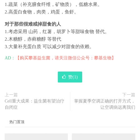
1.蔬菜（补充膳食纤维，矿物质），低糖水果。
2.高蛋白食物，肉类，鸡蛋，鱼虾。
对于那些很难戒掉甜食的人
1.考虑采用 山药，红薯，胡罗卜等甜味食物 替代。
2.木糖醇，赤藓糖醇 等替代
3.大量补充蛋白质 可以减少对甜食的依赖。
AD：
【购买攀基益生菌，请关注微信公众号：攀基生物】
赞(
1
)
上一篇
下一篇
Cell重大成果：益生菌有望治疗
掌握夏季空调正确的打开方式，
自闭症
让空调病远离我们
热门置顶