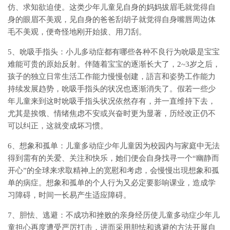
仿、求知欲迫使。这类少年儿童见自身的妈妈拔眉毛就觉得自
身的眼眉不美观，见自身的爸爸刮胡子就觉得自身嘴唇周边体
毛不美观，便奇怪地刚开始拔、用刀刮。
5、吮吸手指头：小儿多动症都有哪些各种不良行为吮吸是宝宝
难能可贵的原始反射。伴随着宝宝的逐渐长大了，2~3岁之后，
孩子的独立日常生活工作能力慢慢创建，語言和姿势工作能力
持续发展趋势，吮吸手指头的状况也逐渐消失了。假若一些少
年儿童来到这时吮吸手指头状况依然存有，并一直维持下去，
尤其是挨饿、情绪焦虑不安或兴奋时更为显著，历经改正仍不
可以纠正，这就变成坏习惯。
6、想象和孤单：儿童多动症少年儿童因为校园内与家庭中无法
得到需有的关爱、关注和快乐，她们便会自身找寻一个“幽静而
开心”的全球来求取精神上的宽慰和考虑，会慢慢出現想象和孤
单的病症。想象和孤单的个人行为又必定要影响课业，造成学
习障碍，时间一长易产生适应障碍。
7、胆怯、逃避：不成功和挫败的亲身经历使儿童多动症少年儿
童担心再度遭受严厉打击，进而采用胆怯和逃避的方法开展自