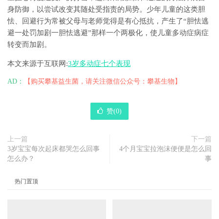
身防御，以尝试改变其随处受指责的局势。少年儿童的这类胆
怯、回避行为常被父母与老师觉得是有心抵抗，产生了“胆怯逃
避一处罚加剧一胆怯逃避”那样一个两极化，使儿童多动症病症
转变而加剧。
本文来源于互联网:
3岁多动症七个表现
AD：
【购买攀基益生菌，请关注微信公众号：攀基生物】
赞(
0
)
上一篇
下一篇
3岁宝宝每次起床都哭怎么回事
4个月宝宝拉泡沫便便是怎么回
怎么办？
事
热门置顶