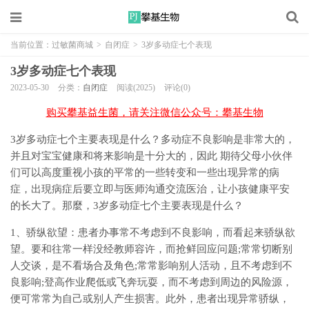
当前位置：
过敏菌商城
>
自闭症
>
3岁多动症七个表现
3岁多动症七个表现
2023-05-30
分类：
自闭症
阅读(2025)
评论(0)
购买攀基益生菌，请关注微信公众号：攀基生物
3岁多动症七个主要表现是什么？多动症不良影响是非常大的，
并且对宝宝健康和将来影响是十分大的，因此 期待父母小伙伴
们可以高度重视小孩的平常的一些转变和一些出现异常的病
症，出現病症后要立即与医师沟通交流医治，让小孩健康平安
的长大了。那麼，3岁多动症七个主要表现是什么？
1、骄纵欲望：患者办事常不考虑到不良影响，而看起来骄纵欲
望。要和往常一样没经教师容许，而抢鲜回应问题;常常切断别
人交谈，是不看场合及角色;常常影响别人活动，且不考虑到不
良影响;登高作业爬低或飞奔玩耍，而不考虑到周边的风险源，
便可常常为自己或别人产生损害。此外，患者出现异常骄纵，