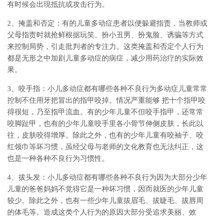
有时候会出現抵抗或攻击行为。
2、掩盖和否定：有的儿童多动症患者以便躲避指责，当教师或
父母指责时就抢鲜根据玩笑、扮小丑男、扮鬼脸、诱骗等方式
来控制局势，引走批判者的专注力。这类掩盖和否定个人行为
都是无形之中加剧儿童多动症的病症，减少用药治疗的实际效
果。
3、咬手指：小儿多动症都有哪些各种不良行为多动症儿童常常
控制不住用牙把冒出的指甲咬掉。情况严重能够 把十个指甲咬
得很短，乃至指甲流血。有的少年儿童不但咬手指甲，还常常
咬脚趾甲，也有的少年儿童咬手里各小骨节伸侧皮肤，长此以
往，皮肤咬得增厚。除此之外，也有的少年儿童有咬袖子、咬
红领巾等坏习惯，虽经父母与老师的文化教育也无法纠正，这
也是一种各种不良行为习惯性。
4、拔头发：小儿多动症都有哪些各种不良行为因为大部分少年
儿童的爸爸妈妈不觉得它是一种坏习惯，因而就医的少年儿童
较少。除此之外，也有一些少年儿童拔眉毛、拔睫毛、拔唇周
的体毛等。造成这类个人行为的原因大部分受追求美丽、效