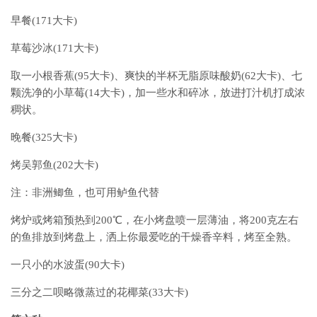
早餐(171大卡)
草莓沙冰(171大卡)
取一小根香蕉(95大卡)、爽快的半杯无脂原味酸奶(62大卡)、七
颗洗净的小草莓(14大卡)，加一些水和碎冰，放进打汁机打成浓
稠状。
晚餐(325大卡)
烤吴郭鱼(202大卡)
注：非洲鲫鱼，也可用鲈鱼代替
烤炉或烤箱预热到200℃，在小烤盘喷一层薄油，将200克左右
的鱼排放到烤盘上，洒上你最爱吃的干燥香辛料，烤至全熟。
一只小的水波蛋(90大卡)
三分之二呗略微蒸过的花椰菜(33大卡)