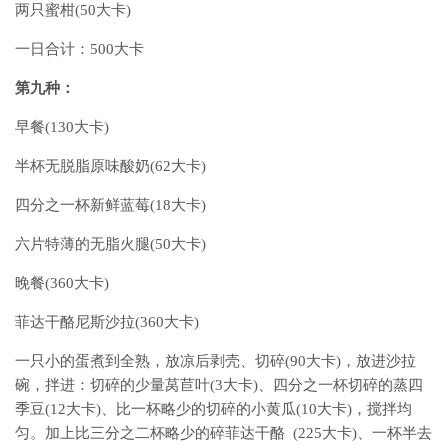
两只蜜柑(50大卡)
一日合计：500大卡
第九种：
早餐(130大卡)
半杯无脱脂原味酸奶(62大卡)
四分之一杯新鲜蓝莓(18大卡)
六片特薄的无脂火腿(50大卡)
晚餐(360大卡)
菲达干酪尼斯沙拉(360大卡)
一只小的蛋煮到全熟，放凉后剥壳、切碎(90大卡)，放进沙拉
碗，拌进：切碎的少量莴苣叶(3大卡)、四分之一杯切碎的蒸四
季豆(12大卡)、比一杯略少的切碎的小黄瓜(10大卡)，搅拌均
匀。加上比三分之二杯略少的碎菲达干酪 (225大卡)、一杯半去