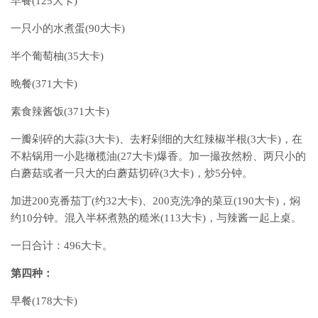
早餐(125大卡)
一只小的水煮蛋(90大卡)
半个葡萄柚(35大卡)
晚餐(371大卡)
素食辣酱饭(371大卡)
一瓣剁碎的大蒜(3大卡)、去籽剁细的大红辣椒半根(3大卡)，在
不粘锅用一小匙橄榄油(27大卡)爆香。加一撮孜然粉、两只小的
白蘑菇或者一只大的白蘑菇切碎(3大卡)，炒5分钟。
加进200克番茄丁(约32大卡)、200克洗净的菜豆(190大卡)，焖
约10分钟。混入半杯煮熟的糙米(113大卡)，与辣酱一起上桌。
一日合计：496大卡。
第四种：
早餐(178大卡)