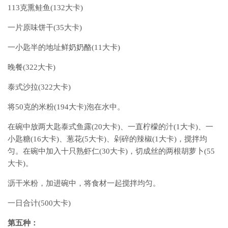
113克熏鲑鱼(132大卡)
一片原味饼干(35大卡)
一小匙半的地址鲜奶奶酪(11大卡)
晚餐(322大卡)
泰式沙拉(322大卡)
将50克的米粉(194大卡)泡在水中。
在碗中放两大匙泰式鱼露(20大卡)、一直柠檬的汁(1大卡)、一
小匙糖(16大卡)、葱花(5大卡)、剁碎的辣椒(1大卡)，搅拌均
匀。在碗中加入十只熟虾仁(30大卡)，切成丝的两根胡萝卜(55
大卡)。
沥干米粉，加进碗中，将食材一起搅拌均匀。
一日合计(500大卡)
第五种：