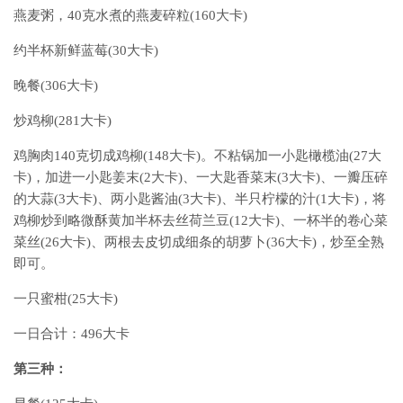
燕麦粥，40克水煮的燕麦碎粒(160大卡)
约半杯新鲜蓝莓(30大卡)
晚餐(306大卡)
炒鸡柳(281大卡)
鸡胸肉140克切成鸡柳(148大卡)。不粘锅加一小匙橄榄油(27大
卡)，加进一小匙姜末(2大卡)、一大匙香菜末(3大卡)、一瓣压碎
的大蒜(3大卡)、两小匙酱油(3大卡)、半只柠檬的汁(1大卡)，将
鸡柳炒到略微酥黄加半杯去丝荷兰豆(12大卡)、一杯半的卷心菜
菜丝(26大卡)、两根去皮切成细条的胡萝卜(36大卡)，炒至全熟
即可。
一只蜜柑(25大卡)
一日合计：496大卡
第三种：