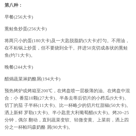
第八种：
早餐(256大卡)
熏鲑鱼炒蛋(256大卡)
将两只小的蛋(180大卡)及一大匙脱脂奶(5大卡)打匀。不用油，
在不粘锅上炒蛋，但不要烧到全干。拌进50克切成条状的熏鲑
鱼(约71大卡)。
晚餐(244大卡)
醋煱蔬菜淋奶酪屑(194大卡)
预热烤炉或烤箱至200℃，在烤盘喷一层极薄的油。在烤盘中混
合：小 番茄10颗(27大卡)、半条去蒂后切片的小栉瓜(9大卡)、
切丁的茄 子半杯(11大卡)、比一杯略少的切片红甜椒(50大卡)。
洒上新鲜 罗勒(1大卡)、半小匙意大利葡萄醋(6大卡)。烤20~25
分钟，偶尔 翻动，直到蔬菜变软、轻微变黄。上菜前，洒上四
分之一杯帕玛森奶酪 屑(90大卡)。