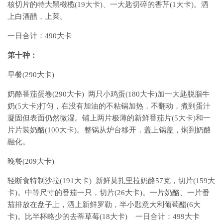
核切片的特大黑橄榄(19大卡)、一大匙切碎的香芹(1大卡)。洒
上白酒醋，上菜。
一日合计：490大卡
第十种：
早餐(290大卡)
奶酪番茄蛋卷(290大卡) 两只小鸡蛋(180大卡)加一大匙脱脂牛
奶(5大卡)打匀，在没有加油的不粘锅加热，不翻动，煮到蛋汁
凝固但表面仍然微湿。铺上两片极薄的新鲜番茄片(5大卡)和一
片片装奶酪(100大卡)。整锅从炉台移开，盖上锅盖，焖到奶酪
融化。
晚餐(209大卡)
轻断食特制沙拉(191大卡) 新鲜莫扎里拉奶酪57克，切片(159大
卡)。中等尺寸的番茄一只，切片(26大卡)。一片奶酪、一片番
茄排放在盘子上，洒上新鲜罗勒，半小匙意大利葡萄醋(6大
卡)。比半杯略少的去蒂草莓(18大卡) 一日合计：499大卡