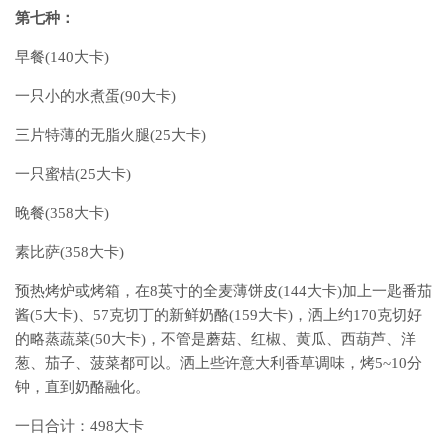
第七种：
早餐(140大卡)
一只小的水煮蛋(90大卡)
三片特薄的无脂火腿(25大卡)
一只蜜桔(25大卡)
晚餐(358大卡)
素比萨(358大卡)
预热烤炉或烤箱，在8英寸的全麦薄饼皮(144大卡)加上一匙番茄
酱(5大卡)、57克切丁的新鲜奶酪(159大卡)，洒上约170克切好
的略蒸蔬菜(50大卡)，不管是蘑菇、红椒、黄瓜、西葫芦、洋
葱、茄子、菠菜都可以。洒上些许意大利香草调味，烤5~10分
钟，直到奶酪融化。
一日合计：498大卡