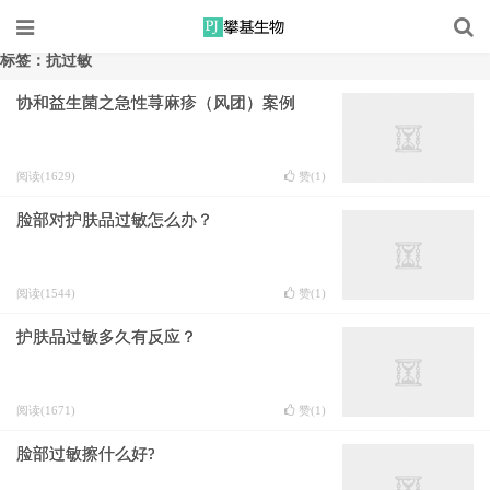
标签：抗过敏
协和益生菌之急性荨麻疹（风团）案例
阅读(1629)
赞(
1
)
脸部对护肤品过敏怎么办？
阅读(1544)
赞(
1
)
护肤品过敏多久有反应？
阅读(1671)
赞(
1
)
脸部过敏擦什么好?