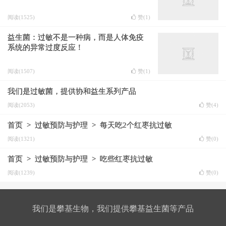
阅读(1525)
赞(
1
)
益生菌：过敏不是一种​病，而是人体免疫
系统的异常过度反应！
阅读(1507)
赞(
1
)
我们是过敏菌，提供协和益生系列产品
阅读(2053)
赞(
4
)
首页 > 过敏预防与护理 > 每天吃2个红枣抗过敏
阅读(1321)
赞(
0
)
首页 > 过敏预防与护理 > 吃些红枣抗过敏
阅读(1239)
赞(
0
)
我们是攀基生物，我们提供攀基益生菌等产品