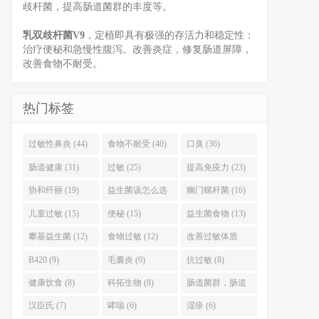
歧杆菌，提高肠道菌群的丰度等。
乳双歧杆菌V9
，定植即具有极强的存活力和稳定性：
治疗便秘和急慢性腹泻。改善炎症，修复肠道屏障，
改善食物不耐受。
热门标签
过敏性鼻炎 (44)
食物不耐受 (40)
口臭 (36)
肠道健康 (31)
过敏 (25)
提高免疫力 (23)
协和纤丽 (19)
益生菌该怎么选
幽门螺杆菌 (16)
(18)
儿童过敏 (15)
便秘 (15)
益生菌食物 (13)
攀基益生菌 (12)
食物过敏 (12)
改善过敏体质
(10)
B420 (9)
毛囊炎 (9)
抗过敏 (8)
健康饮食 (8)
科拓生物 (8)
肠道菌群，肠道
健康 (7)
汉臣氏 (7)
哮喘 (6)
湿疹 (6)