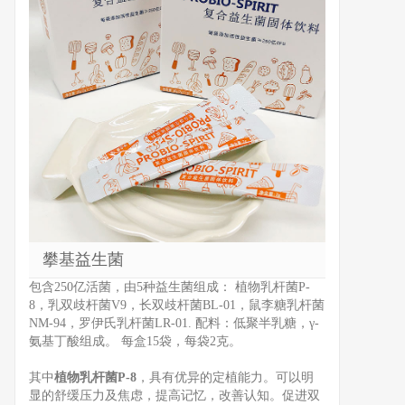
攀基益生菌
包含250亿活菌，由5种益生菌组成： 植物乳杆菌P-
8，乳双歧杆菌V9，长双歧杆菌BL-01，鼠李糖乳杆菌
NM-94，罗伊氏乳杆菌LR-01. 配料：低聚半乳糖，γ-
氨基丁酸组成。 每盒15袋，每袋2克。
其中
植物乳杆菌P-8
，具有优异的定植能力。可以明
显的舒缓压力及焦虑，提高记忆，改善认知。促进双