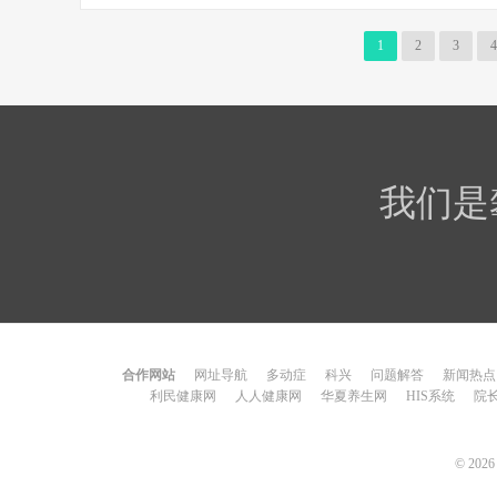
1
2
3
4
我们是
合作网站
网址导航
多动症
科兴
问题解答
新闻热点
利民健康网
人人健康网
华夏养生网
HIS系统
院
© 202