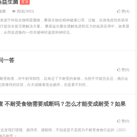
基益生菌
置顶
敏菌
阅读(5003)
赞(
4
)
来源于科拓生物明星菌株，攀基生物在精神健康心理、过敏、自身免疫性疾病等
疗提供全套完整解决方案。 攀基益生菌在缓解焦虑和压力的临床应用中，效果显
，从而促进肠内一些关键神经递质和神经活...
问一答
赞(
0
)
物不耐受检查，对牛奶等阳性，后来忌了不耐受的食物，当然不可能完全忌，偶尔会
肤瘙痒的症状，白天或睡着觉会挠痒，但是看不到疙...
腹 不耐受食物需要戒断吗？怎么才能变成耐受？如果
赞(
0
)
最近发现打喷嚏、挠痒痒、揉眼睛，不知道是不是因为不耐受食物引起的（2022-
食物不耐受（...