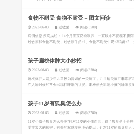
食物不耐受 食物不耐受 – 图文问诊
2023-06-03
过敏菌
阅读(3500)
病例信息 疾病描述： 14个月宝宝奶粉喂养，一直以来不便秘不
过敏原和食物不耐受，过敏原牛奶+1、食物不耐受牛奶+3鸡蛋+2，
孩子扁桃体肿大小妙招
2023-06-03
过敏菌
阅读(3584)
扁桃体肿大是少年儿童较为普遍的一类病症，并且这类病症非常容
在入睡时候经常会出现打呼噜的状况。那样便会影响小孩的睡眠质量，
孩子11岁有狐臭怎么办
2023-06-03
过敏菌
阅读(3700)
11岁小孩子狐臭怎么办呢?针对11岁的小孩而言，得了狐臭是十
受非常大的损害，有关的权威专家明确提出，针对11岁的狐臭病人，