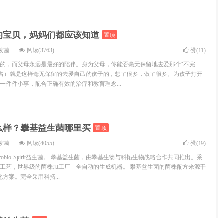
的宝贝，妈妈们都应该知道
置顶
敏菌
阅读(3763)
赞(
11
)
的，而父母永远是最好的陪伴。身为父母，你能否毫无保留地去爱那个“不完
化名）就是这样毫无保留的去爱自己的孩子的，想了很多，做了很多。为孩子打开
一件件小事，配合正确有效的治疗和教育理念...
么样？攀基益生菌哪里买
置顶
敏菌
阅读(4055)
赞(
19
)
obio-Spirit益生菌。 攀基益生菌，由攀基生物与科拓生物战略合作共同推出。采
工艺，世界级的菌株加工厂，全自动的生成机器。 攀基益生菌的菌株配方来源于
方案。完全采用科拓...