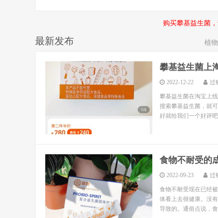
购买攀基益生菌，
最新发布
植物
攀基益生菌上
2022-12-22
过
攀基益生菌在淘宝上线了。
搜索攀基益生菌，就可
好就给我们一个好评吧
食物不耐受的
2022-09-23
过
食物不耐受现在已经被
体看上去很健康。没有
导致的。通俗点说，食