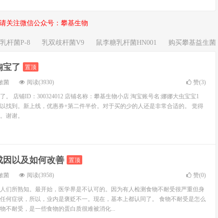
请关注微信公众号：攀基生物
乳杆菌P-8
乳双歧杆菌V9
鼠李糖乳杆菌HN001
购买攀基益生菌
淘宝了
置顶
敏菌
阅读(3930)
赞(
3
)
 店铺ID：300324012 店铺名称：攀基生物小店 淘宝账号名:娜娜大虫宝宝1
以找到。新上线，优惠券+第二件半价。对于买的少的人还是非常合适的。 觉得
。谢谢。
成因以及如何改善
置顶
敏菌
阅读(3958)
赞(
0
)
人们所熟知。最开始，医学界是不认可的。因为有人检测食物不耐受很严重但身
任何症状，所以，业内是褒贬不一。现在，基本上都认同了。 食物不耐受是怎么
物不耐受，是一些食物的蛋白质很难被消化...