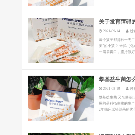
关于发育障碍
2021-09-14
过
每个孩子都是独一无二
美”的小孩？ 米妈（
一扇扇窗口，坚持做好
攀基益生菌怎
2021-08-19
过
攀基益生菌 又名攀基Pr
用的是科拓生物的生产
2年临床试验结果的优化