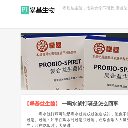
攀基益生菌，改善食物不耐受,肠道
【攀基益生菌】
一喝水就打嗝是怎么回事
一喝水就打嗝可能是喝水过急或过饱造成的，但也不
过急、过饱：如果在喝水时过急或过饱，通常会咽入大量
当：若在吃饭时，大量进...