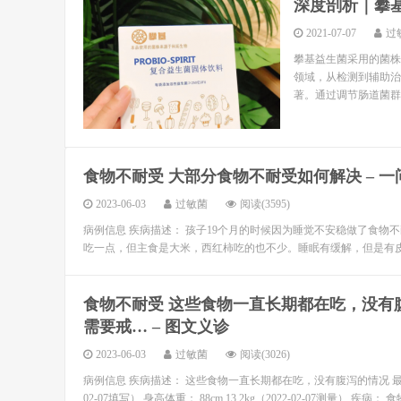
深度剖析｜攀
2021-07-07
过
攀基益生菌采用的菌株
领域，从检测到辅助治
著。通过调节肠道菌群
食物不耐受 大部分食物不耐受如何解决 – 一
2023-06-03
过敏菌
阅读(3595)
病例信息 疾病描述： 孩子19个月的时候因为睡觉不安稳做了食
吃一点，但主食是大米，西红柿吃的也不少。睡眠有缓解，但是有皮
食物不耐受 这些食物一直长期都在吃，没有
需要戒… – 图文义诊
2023-06-03
过敏菌
阅读(3026)
病例信息 疾病描述： 这些食物一直长期都在吃，没有腹泻的情况 
02-07填写） 身高体重： 88cm,13.2kg（2022-02-07测量） 疾病： 