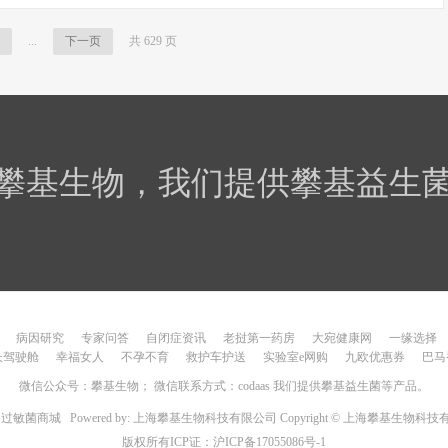
...
下一页
共 629 页
攀基生物，我们提供攀基益生
病因研究
专家问答
自闭症资讯
老挝第一药房
大宛健康网
一缘选择
长驾驶舱
幸福女人
不孕不育
救护车护送
实验室e网购
九欧优惠券
巴马
微信公众号：攀基生物； 微信联系方式：codaas 我们提供攀基益生菌等产品。
6
过敏菌商城
Powered by: 上海攀基生物科技有限公司 Copyright © 上海攀基生物科
版权所有ICP证：
沪ICP备17055086号-1