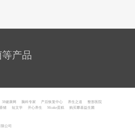
菌等产品
38健康网
脑科专家
产后恢复中心
养生之道
整形医院
香猪
短文学
开心养生
Mcake蛋糕
购买攀基益生菌
技有限公司