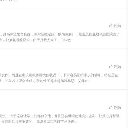
赞(
0
)
腹泻，身高体重发育良好，偶尔轻微湿疹（以为热的），最近总挠屁股就去医院查了
大夫让换氨基酸奶粉，由于月龄太大了，口味敏...
赞(
0
)
易发作。而且在出現扁桃体肿大的状况下，非常容易影响小孩的吸呼，特别是在
长久以往便会造成 小孩的性子越来越暴躁易怒。父母在...
赞(
0
)
分痛楚的，由于这会让学生们都独立他，并且还会继续使他丧失盆友，让其心身都遭
立即医治是很重要的。 狐臭多是因为腋下皮肤表...